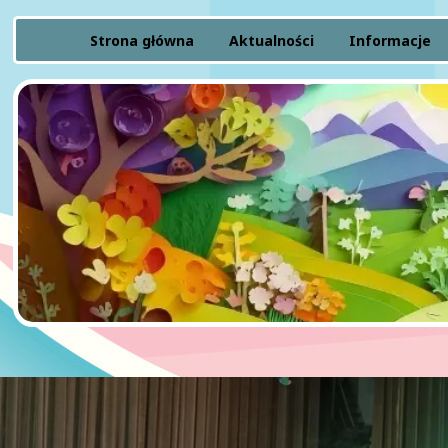
Strona główna
Aktualności
Informacje
Rekrutacja
Zielona flaga
Finanse
Statut
Raport dostę
Ochrona mało