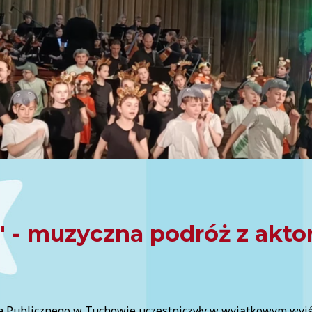
a" - muzyczna podróż z akto
la Publicznego w Tuchowie uczestniczyły w wyjątkowym wyj