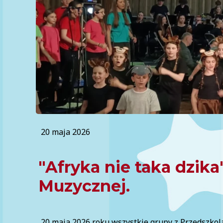
20 maja 2026
"Afryka nie taka dzik
Muzycznej.
20 maja 2026 roku wszystkie grupy z Przedszko