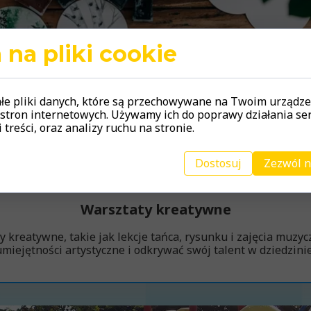
na pliki cookie
ałe pliki danych, które są przechowywane na Twoim urządz
stron internetowych. Używamy ich do poprawy działania se
 treści, oraz analizy ruchu na stronie.
Dostosuj
Zezwól n
Warsztaty kreatywne
kreatywne, takie jak lekcje tańca, rysunku i zajęcia muzyc
miejętności artystyczne i odkrywać swój talent w dziedzinie