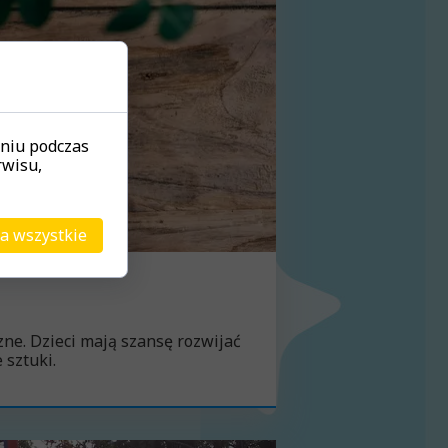
eniu podczas
rwisu,
a wszystkie
zne. Dzieci mają szansę rozwijać
 sztuki.