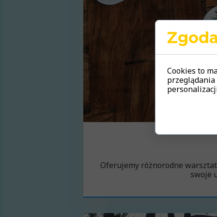
Zgoda 
Cookies to m
przeglądania 
personalizacji
Oferujemy różnorodne warsztaty 
swoje u