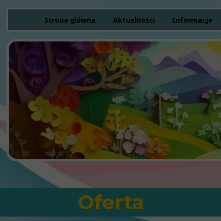
Strona główna
Aktualności
Informacje
Rekrutacja
Zielona flaga
Finanse
Statut
Raport dostę
Ochrona mało
Oferta