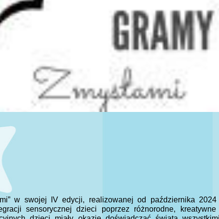
i” w swojej IV edycji, realizowanej od października 2024
tegracji sensorycznej dzieci poprzez różnorodne, kreatywn
cyjnych dzieci miały okazję doświadczać świata wszystkim