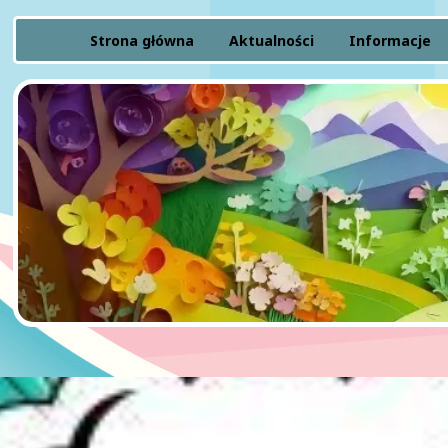
Strona główna
Aktualności
Informacje
Rekrutacja
Zielona flaga
Finanse
Statut
Raport dostę
Ochrona mało