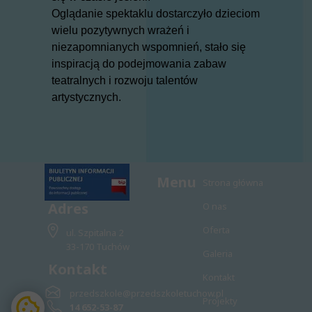
Oglądanie spektaklu dostarczyło dzieciom
wielu pozytywnych wrażeń i
niezapomnianych wspomnień, stało się
inspiracją do podejmowania zabaw
teatralnych i rozwoju talentów
artystycznych.
Menu
Strona główna
Adres
O nas
Oferta
ul. Szpitalna 2
33-170 Tuchów
Galeria
Kontakt
Kontakt
przedszkole@przedszkoletuchow.pl
Projekty
14 652-53-87