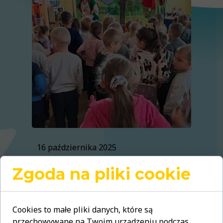
16 października 2025
Zgoda na pliki cookie
"O Babci,
Krasnalku i
Cookies to małe pliki danych, które są
przechowywane na Twoim urządzeniu podczas